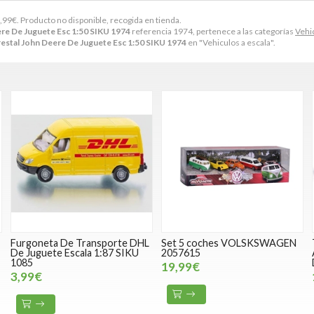
,99
€
. Producto no disponible, recogida en tienda.
ere De Juguete Esc 1:50 SIKU 1974
referencia 1974, pertenece a las categorías
Vehic
estal John Deere De Juguete Esc 1:50 SIKU 1974
en "Vehiculos a escala".
Furgoneta De Transporte DHL
Set 5 coches VOLSKSWAGEN
De Juguete Escala 1:87 SIKU
2057615
1085
19,99€
3,99€