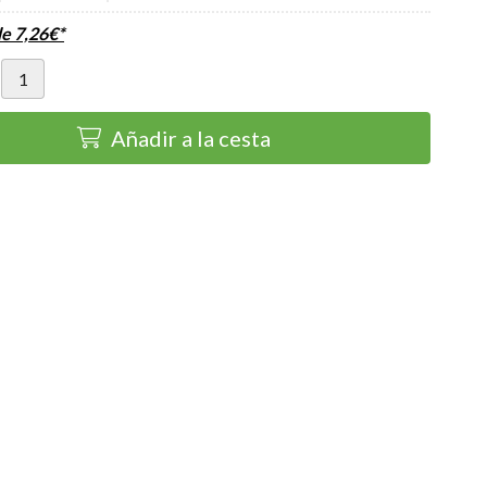
de
7,26
€
*
Añadir a la cesta