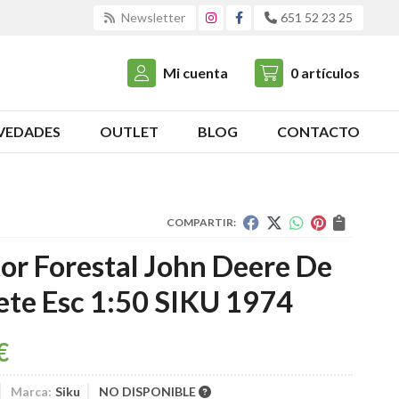
Newsletter
651 52 23 25
Mi cuenta
0
artículos
VEDADES
OUTLET
BLOG
CONTACTO
COMPARTIR:
or Forestal John Deere De
ete Esc 1:50 SIKU 1974
€
Marca:
Siku
NO DISPONIBLE