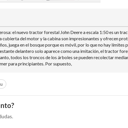
osa: el nuevo tractor forestal John Deere a escala 1:50 es un trac
la cubierta del motor y la cabina son impresionantes y ofrecen prot
iños, juega en el bosque porque es móvil, por lo que no hay límites 
restante delantero solo aparece como una imitación, el tractor fo
tanto, todos los troncos de los árboles se pueden recolectar medi
mer para principiantes. Por supuesto,
ku
ento?
dudas.