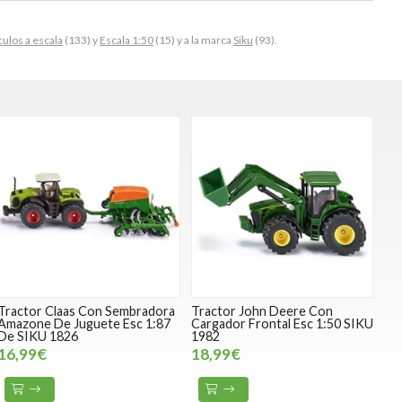
ulos a escala
(133) y
Escala 1:50
(15) y a la marca
Siku
(93).
Tractor Claas Con Sembradora
Tractor John Deere Con
Amazone De Juguete Esc 1:87
Cargador Frontal Esc 1:50 SIKU
De SIKU 1826
1982
16,99€
18,99€