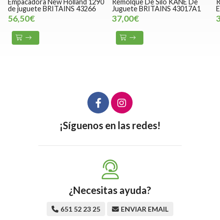
Empacadora New Holland 1290
Remolque De Silo KANE De
R
de juguete BRITAINS 43266
Juguete BRITAINS 43017A1
E
56,50€
37,00€
¡Síguenos en las redes!
¿Necesitas ayuda?
651 52 23 25
ENVIAR EMAIL