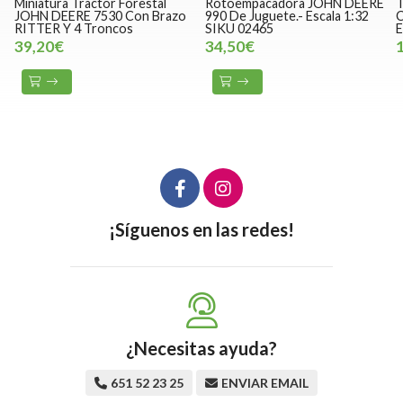
Miniatura Tractor Forestal
Rotoempacadora JOHN DEERE
T
JOHN DEERE 7530 Con Brazo
990 De Juguete.- Escala 1:32
C
RITTER Y 4 Troncos
SIKU 02465
E
39,20€
34,50€
¡Síguenos en las redes!
¿Necesitas ayuda?
651 52 23 25
ENVIAR EMAIL