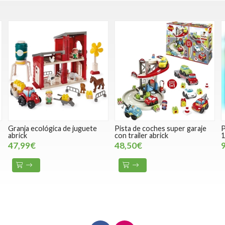
Pista de coches super garaje
Puzzle infantil mapa animales
con trailer abrick
150 piezas educa
48,50€
9,95€