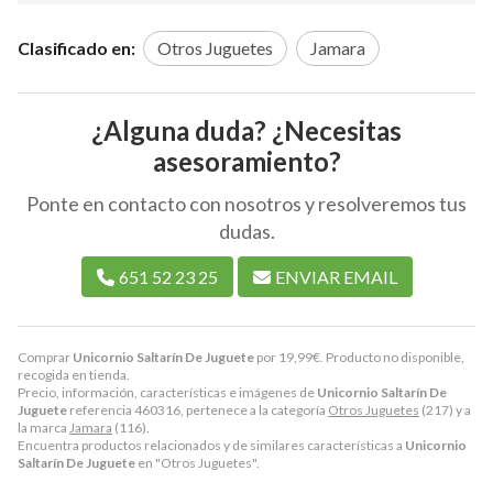
Clasificado en:
Otros Juguetes
Jamara
¿Alguna duda? ¿Necesitas
asesoramiento?
Ponte en contacto con nosotros y resolveremos tus
dudas.
651 52 23 25
ENVIAR EMAIL
Comprar
Unicornio Saltarín De Juguete
por
19,99
€
. Producto no disponible,
recogida en tienda.
Precio, información, características e imágenes de
Unicornio Saltarín De
Juguete
referencia 460316, pertenece a la categoría
Otros Juguetes
(217) y a
la marca
Jamara
(116).
Encuentra productos relacionados y de similares características a
Unicornio
Saltarín De Juguete
en "Otros Juguetes".