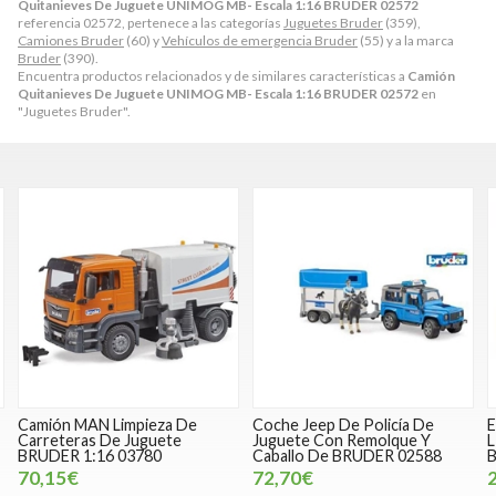
Quitanieves De Juguete UNIMOG MB- Escala 1:16 BRUDER 02572
referencia 02572, pertenece a las categorías
Juguetes Bruder
(359),
Camiones Bruder
(60) y
Vehículos de emergencia Bruder
(55) y a la marca
Bruder
(390).
Encuentra productos relacionados y de similares características a
Camión
Quitanieves De Juguete UNIMOG MB- Escala 1:16 BRUDER 02572
en
"Juguetes Bruder".
De
Coche Jeep De Policía De
Excavadora De Juguete
Juguete Con Remolque Y
LIEBHERR.- Escala 1:16
Caballo De BRUDER 02588
BRUDER 02426
72,70€
25,99€