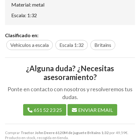
Material: metal
Escala: 1:32
Clasificado en:
Vehiculos a escala
Escala 1:32
Britains
¿Alguna duda? ¿Necesitas
asesoramiento?
Ponte en contacto con nosotros y resolveremos tus
dudas.
651 52 23 25
ENVIAR EMAIL
Comprar
Tractor John Deere 6120M de juguete Britains 1:32
por
49,59
€
.
Producto en stock, recogida en tienda.