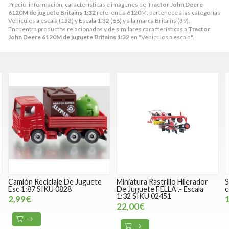
Precio, información, características e imágenes de
Tractor John Deere
6120M de juguete Britains 1:32
referencia 6120M, pertenece a las categorías
Vehiculos a escala
(133) y
Escala 1:32
(68) y a la marca
Britains
(39).
Encuentra productos relacionados y de similares características a
Tractor
John Deere 6120M de juguete Britains 1:32
en "Vehiculos a escala".
Camión Reciclaje De Juguete
Miniatura Rastrillo Hilerador
S
Esc 1:87 SIKU 0828
De Juguete FELLA .- Escala
c
1:32 SIKU 02451
2,99€
22,00€